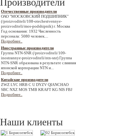
Производители
Отечественные производители
ОАО "МОСКОВСКИЙ ПОДШИПНИК"
(/proizvoditeli/108-otechestvennye-
proizvoditeli/mos-podshipnik) г. Москва
Год основания: 1932 Численность
персонала: 5080 человек....
Подробнее..
Иностранные производители
Группа NTN-SNR (/proizvoditeli/109-
inostrannye-proizvoditeli/ntn-snr) Группа
NTN-SNR образована в результате слияния
японской корпорации NTN и...
Подробнее..
Китайские производители
ZWZ LYC HRB C U DYZV QIANCHAO
SBC NXZ MOS TMB KRAFT KG NIS FBJ
Подробнее..
Наши клиенты