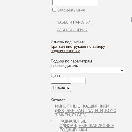
Запомнить меня
ЗАБЫЛИ ПАРОЛЬ?
ЗАБЫЛИ ЛОГИН?
Измерь подшипник
Краткая инструкция по замеру
подшипников >>
Подбор по параметрам
Производитель
Цена
-
Каталог
ИМПОРТНЫЕ ПОДШИПНИКИ
(NSK, SKF, FAG, INA, NTN, KOYO,
TIMKEN, ELGES)
РАДИАЛЬНЫЕ
ОДНОРЯДНЫЕ ШАРИКОВЫЕ
ПОДШИПНИКИ