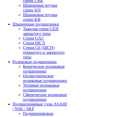
серии LME
Шариковые втулки
серии KH
Шариковые втулки
серии KB
Шарнирные подшипники
Тяжелая серия GEH
закрытого типа
Серия GAC
Cерия ШСЛ
Серия GE (ШСП)
открытого и закрытого
типа
Роликовые подшипники
Конические роликовые
подшипники
Цилиндрические
роликовые подшипники
Упорные роликовые
подшипники
Сферические роликовые
подшипники
Подшипниковые узлы ASAHI
/ NSK / SKF
Подшипниковые