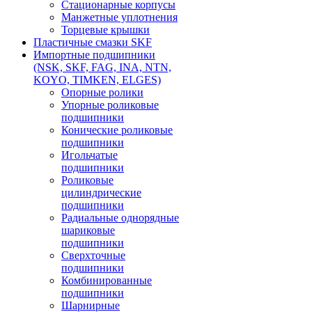
Стационарные корпусы
Манжетные уплотнения
Торцевые крышки
Пластичные смазки SKF
Импортные подшипники
(NSK, SKF, FAG, INA, NTN,
KOYO, TIMKEN, ELGES)
Опорные ролики
Упорные роликовые
подшипники
Конические роликовые
подшипники
Игольчатые
подшипники
Роликовые
цилиндрические
подшипники
Радиальные однорядные
шариковые
подшипники
Сверхточные
подшипники
Комбинированные
подшипники
Шарнирные