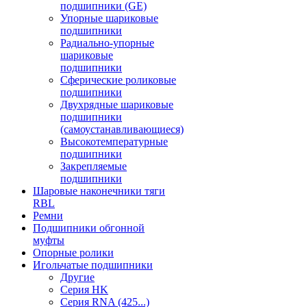
подшипники (GE)
Упорные шариковые
подшипники
Радиально-упорные
шариковые
подшипники
Сферические роликовые
подшипники
Двухрядные шариковые
подшипники
(самоустанавливающиеся)
Высокотемпературные
подшипники
Закрепляемые
подшипники
Шаровые наконечники тяги
RBL
Ремни
Подшипники обгонной
муфты
Опорные ролики
Игольчатые подшипники
Другие
Серия HK
Серия RNA (425...)