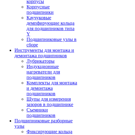
корпусы
Корпусные
подшипники
Каучуковые
демпфирующие кольца
для подшипников типа
Y
Подшипниковые узлы в
сборе
Инструменты для монтажа и
демонтажа подшипников
Лубрикаторы
Индукционные
нагреватели для
подшипников
Комплекты для монтажа
и демонтажа
подшипников
Щупы для измерения
зазоров в подшипнике
Съемники
подшипников
Подшипниковые разборные
узлы
Фиксирующие кольца