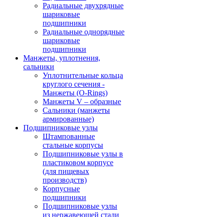
Радиальные двухрядные
шариковые
подшипники
Радиальные однорядные
шариковые
подшипники
Манжеты, уплотнения,
сальники
Уплотнительные кольца
круглого сечения -
Манжеты (O-Rings)
Манжеты V – образные
Сальники (манжеты
армированные)
Подшипниковые узлы
Штампованные
стальные корпусы
Подшипниковые узлы в
пластиковом корпусе
(для пищевых
производств)
Корпусные
подшипники
Подшипниковые узлы
из нержавеющей стали