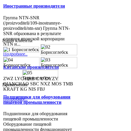
Иностранные производители
Группа NTN-SNR
(/proizvoditeli/109-inostrannye-
proizvoditeli/ntn-snr) Группа NTN-
SNR образована в результате
слияния японской корпорации
Наши клиенты
NTN и...
Подробнее..
Китайские производители
ZWZ LYC HRB C U DYZV
QIANCHAO SBC NXZ MOS TMB
Применение
KRAFT KG NIS FBJ
Подшипники для оборудования
Подробнее..
пищевой промышленности
Подшипники для оборудования
пищевой промышленности
Оборудование пищевой
промышленности функционирует