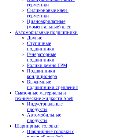
герметики
Силиконовые клеи-
герметики
Цианоакрилатные
(моментальные) клеи
Автомобильные подшипники
Другие
Ступичные
подшипники
Генераторные
подшипники
Ролики ремня ГРМ
Подшипники
кондиционера
Выжимные
подшипники сцепления
Смазочные материалы и
технические жидкости Shell
Индустриальные
продукты
Автомобильные
продукты
Шарнирные головки
Шарнирные головки с
внешней резьбой