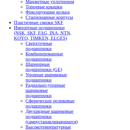
Манжетные уплотнения
Торцевые крышки
Фиксирующие кольца
Стационарные корпусы
Пластичные смазки SKF
Импортные подшипники
(NSK, SKF, FAG, INA, NTN,
KOYO, TIMKEN, ELGES)
Сверхточные
подшипники
Комбинированные
подшипники
Шарнирные
подшипники (GE)
Упорные шариковые
подшипники
Радиально-упорные
шариковые
подшипники
Сферические роликовые
подшипники
Двухрядные шариковые
подшипники
(самоустанавливающиеся)
Высокотемпературные