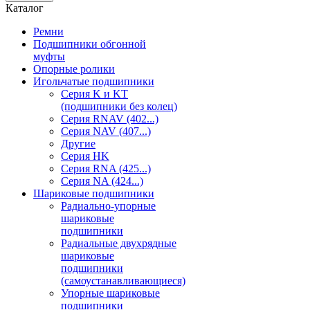
Каталог
Ремни
Подшипники обгонной
муфты
Опорные ролики
Игольчатые подшипники
Серия K и KT
(подшипники без колец)
Серия RNAV (402...)
Серия NAV (407...)
Другие
Серия HK
Серия RNA (425...)
Серия NA (424...)
Шариковые подшипники
Радиально-упорные
шариковые
подшипники
Радиальные двухрядные
шариковые
подшипники
(самоустанавливающиеся)
Упорные шариковые
подшипники