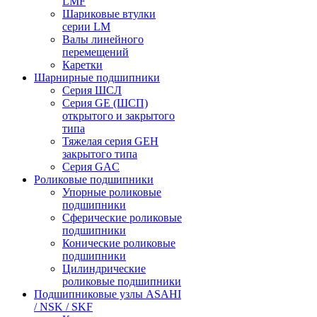
LMF
Шариковые втулки
серии LM
Валы линейного
перемещений
Каретки
Шарнирные подшипники
Cерия ШСЛ
Серия GE (ШСП)
открытого и закрытого
типа
Тяжелая серия GEH
закрытого типа
Серия GAC
Роликовые подшипники
Упорные роликовые
подшипники
Сферические роликовые
подшипники
Конические роликовые
подшипники
Цилиндрические
роликовые подшипники
Подшипниковые узлы ASAHI
/ NSK / SKF