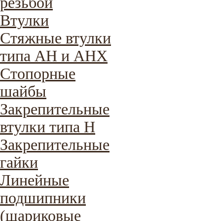
резьбой
Втулки
Стяжные втулки
типа AH и AHX
Стопорные
шайбы
Закрепительные
втулки типа H
Закрепительные
гайки
Линейные
подшипники
(шариковые