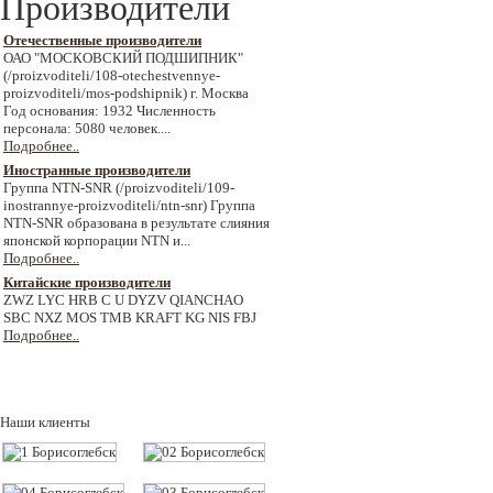
Производители
Отечественные производители
ОАО "МОСКОВСКИЙ ПОДШИПНИК"
(/proizvoditeli/108-otechestvennye-
proizvoditeli/mos-podshipnik) г. Москва
Год основания: 1932 Численность
персонала: 5080 человек....
Подробнее..
Иностранные производители
Группа NTN-SNR (/proizvoditeli/109-
inostrannye-proizvoditeli/ntn-snr) Группа
NTN-SNR образована в результате слияния
японской корпорации NTN и...
Подробнее..
Китайские производители
ZWZ LYC HRB C U DYZV QIANCHAO
SBC NXZ MOS TMB KRAFT KG NIS FBJ
Подробнее..
Наши клиенты