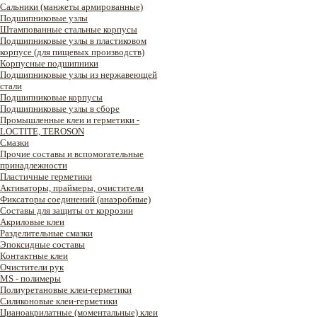
Сальники (манжеты армированные)
Подшипниковые узлы
Штампованные стальные корпусы
Подшипниковые узлы в пластиковом
корпусе (для пищевых производств)
Корпусные подшипники
Подшипниковые узлы из нержавеющей
стали
Подшипниковые корпусы
Подшипниковые узлы в сборе
Промышленные клеи и герметики -
LOCTITE, TEROSON
Смазки
Прочие составы и вспомогательные
принадлежности
Пластичные герметики
Активаторы, праймеры, очистители
Фиксаторы соединений (анаэробные)
Составы для защиты от коррозии
Акриловые клеи
Разделительные смазки
Эпоксидные составы
Контактные клеи
Очистители рук
MS - полимеры
Полиуретановые клеи-герметики
Силиконовые клеи-герметики
Цианоакрилатные (моментальные) клеи