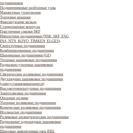
подшипников
Подшипниковые разборные узлы
Манжетные уплотнения
Торцевые крышки
Фиксирующие кольца
Стационарные корпусы
Пластичные смазки SKF
Импортные подшипники (NSK, SKF, FAG,
INA, NTN, KOYO, TIMKEN, ELGES)
Сверхточные подшипники
Комбинированные подшипники
Шарнирные подшипники (GE)
Упорные шариковые подшипники
Радиально-упорные шариковые
подшипники
Сферические роликовые подшипники
Двухрядные шариковые подшипники
(самоустанавливающиеся)
Высокотемпературные подшипники
Закрепляемые подшипники
Опорные ролики
Упорные роликовые подшипники
Конические роликовые подшипники
Игольчатые подшипники
Роликовые цилиндрические подшипники
Радиальные однорядные шариковые
подшипники
Шаровые наконечники тяги RBL