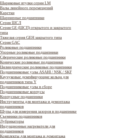
Шариковые втулки серии LM
Валы линейного перемещений
Каретки
Шарнирные подшипники
Cерия ШСЛ
Серия GE (ШСП) открытого и закрытого
типа
Тяжелая серия GEH закрытого типа
Серия GAC
Роликовые подшипники
Упорные роликовые подшипники
Сферические роликовые подшипники
Конические роликовые подшипники
Цилиндрические роликовые подшипники
Подшипниковые узлы ASAHI / NSK / SKF
Каучуковые демпфирующие кольца для
подшипников типа Y
Подшипниковые узлы в сборе
Подшипниковые корпусы
Корпусные подшипники
Инструменты для монтажа и демонтажа
подшипников
Щупы для измерения зазоров в подшипнике
Съемники подшипников
Лубрикаторы
Индукционные нагреватели для
подшипников
Комплекты для монтажа и демонтажа