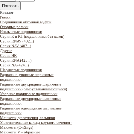
Каталог
Ремни
Подшипники обгонной муфты
Опорные ролики
Игольчатые подшипники
Серия K и KT (подшипники без колец)
Серия RNAV (402...)
Серия NAV (407...)
Другие
Серия HK
Серия RNA (425...)
Серия NA (424...)
Шариковые подшипники
Радиально-упорные шариковые
подшипники
Радиальные двухрядные шариковые
подшипники (самоустанавливающиеся)
Упорные шариковые подшипники
Радиальные двухрядные шариковые
подшипники
Радиальные однорядные шариковые
подшипники
Манжеты, уплотнения, сальники
Уплотнительные кольца круглого сечения -
Манжеты (O-Rings)
Манжеты V – образные