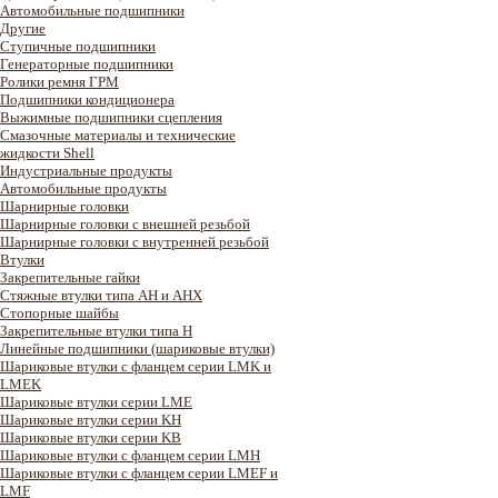
Автомобильные подшипники
Другие
Ступичные подшипники
Генераторные подшипники
Ролики ремня ГРМ
Подшипники кондиционера
Выжимные подшипники сцепления
Смазочные материалы и технические
жидкости Shell
Индустриальные продукты
Автомобильные продукты
Шарнирные головки
Шарнирные головки с внешней резьбой
Шарнирные головки с внутренней резьбой
Втулки
Закрепительные гайки
Стяжные втулки типа AH и AHX
Стопорные шайбы
Закрепительные втулки типа H
Линейные подшипники (шариковые втулки)
Шариковые втулки с фланцем серии LMK и
LMEK
Шариковые втулки серии LME
Шариковые втулки серии KH
Шариковые втулки серии KB
Шариковые втулки с фланцем серии LMH
Шариковые втулки с фланцем серии LMEF и
LMF