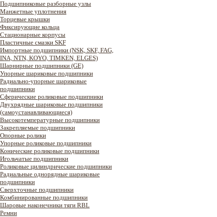
Подшипниковые разборные узлы
Манжетные уплотнения
Торцевые крышки
Фиксирующие кольца
Стационарные корпусы
Пластичные смазки SKF
Импортные подшипники (NSK, SKF, FAG,
INA, NTN, KOYO, TIMKEN, ELGES)
Шарнирные подшипники (GE)
Упорные шариковые подшипники
Радиально-упорные шариковые
подшипники
Сферические роликовые подшипники
Двухрядные шариковые подшипники
(самоустанавливающиеся)
Высокотемпературные подшипники
Закрепляемые подшипники
Опорные ролики
Упорные роликовые подшипники
Конические роликовые подшипники
Игольчатые подшипники
Роликовые цилиндрические подшипники
Радиальные однорядные шариковые
подшипники
Сверхточные подшипники
Комбинированные подшипники
Шаровые наконечники тяги RBL
Ремни