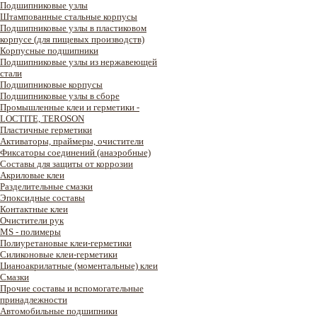
Подшипниковые узлы
Штампованные стальные корпусы
Подшипниковые узлы в пластиковом
корпусе (для пищевых производств)
Корпусные подшипники
Подшипниковые узлы из нержавеющей
стали
Подшипниковые корпусы
Подшипниковые узлы в сборе
Промышленные клеи и герметики -
LOCTITE, TEROSON
Пластичные герметики
Активаторы, праймеры, очистители
Фиксаторы соединений (анаэробные)
Составы для защиты от коррозии
Акриловые клеи
Разделительные смазки
Эпоксидные составы
Контактные клеи
Очистители рук
MS - полимеры
Полиуретановые клеи-герметики
Силиконовые клеи-герметики
Цианоакрилатные (моментальные) клеи
Смазки
Прочие составы и вспомогательные
принадлежности
Автомобильные подшипники