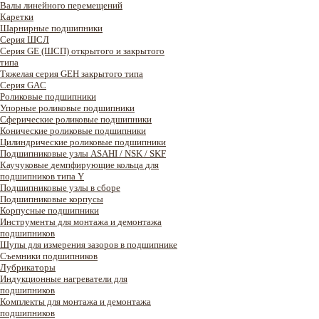
Валы линейного перемещений
Каретки
Шарнирные подшипники
Cерия ШСЛ
Серия GE (ШСП) открытого и закрытого
типа
Тяжелая серия GEH закрытого типа
Серия GAC
Роликовые подшипники
Упорные роликовые подшипники
Сферические роликовые подшипники
Конические роликовые подшипники
Цилиндрические роликовые подшипники
Подшипниковые узлы ASAHI / NSK / SKF
Каучуковые демпфирующие кольца для
подшипников типа Y
Подшипниковые узлы в сборе
Подшипниковые корпусы
Корпусные подшипники
Инструменты для монтажа и демонтажа
подшипников
Щупы для измерения зазоров в подшипнике
Съемники подшипников
Лубрикаторы
Индукционные нагреватели для
подшипников
Комплекты для монтажа и демонтажа
подшипников