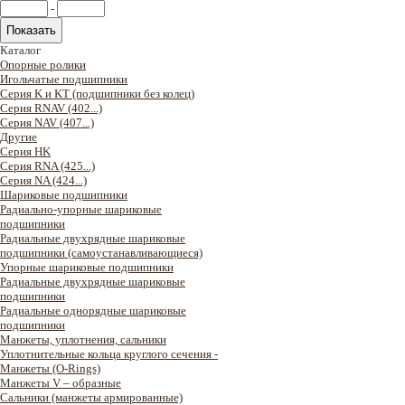
-
Каталог
Опорные ролики
Игольчатые подшипники
Серия K и KT (подшипники без колец)
Серия RNAV (402...)
Серия NAV (407...)
Другие
Серия HK
Серия RNA (425...)
Серия NA (424...)
Шариковые подшипники
Радиально-упорные шариковые
подшипники
Радиальные двухрядные шариковые
подшипники (самоустанавливающиеся)
Упорные шариковые подшипники
Радиальные двухрядные шариковые
подшипники
Радиальные однорядные шариковые
подшипники
Манжеты, уплотнения, сальники
Уплотнительные кольца круглого сечения -
Манжеты (O-Rings)
Манжеты V – образные
Сальники (манжеты армированные)