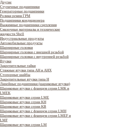
Другие
Ступичные подшипники
Генераторные подшипники
Ролики ремня ГРМ
Подшипники кондиционера
Выжимные подшипники сцепления
Смазочные материалы и технические
жидкости Shell
Индустриальные продукты
Автомобильные продукты
Шарнирные головки
Шарнирные головки с внешней резьбой
Шарнирные головки с внутренней резьбой
Втулки
Закрепительные гайки
Стяжные втулки типа AH и AHX
Стопорные шайбы
Закрепительные втулки типа H
Линейные подшипники (шариковые втулки)
Шариковые втулки с фланцем серии LMK и
LMEK
Шариковые втулки серии LME
Шариковые втулки серии KH
Шариковые втулки серии KB
Шариковые втулки с фланцем серии LMH
Шариковые втулки с фланцем серии LMEF и
LMF
Шариковые втулки серии LM